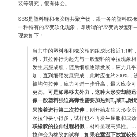
装等研究，很有体会。
SBS是塑料链和橡胶链共聚产物，跟一务的塑料或
一种特有的应变软化现象，即所谓的“应变诱发塑料
现象如下：
当其中的塑料相和橡胶相的组成比接近1:1时
料，其拉伸行为起先与一般塑料的冷拉现象相
发生屈服成颈，随后细颈逐渐发展，应力几乎
加，直到细颈发展完成，此时应变约200%，
被均匀拉伸，应力可进一步升高，最大应变可高
更高。
可是如果移去外力，这种大形变却能迅
像一般塑料强迫高弹性需要加热到T
或T
附
g
m
果
接着进行第二次拉伸
，则开始发生大形变所
次拉伸要小得多，试样也不再发生屈服和成颈
联橡胶的拉伸过程相似
，材料呈现高弹性。…
拉伸变为橡胶的试样，
如果在室温下放置较长