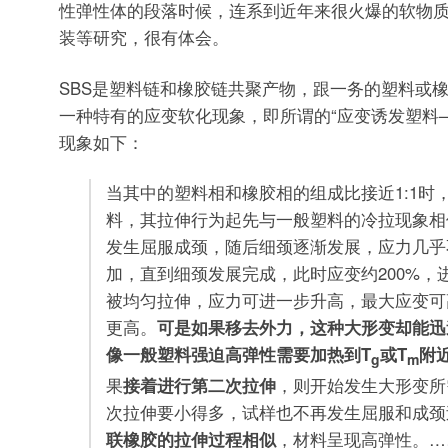
性弹性体的段落时候，连系到近年来很火爆的软物
装等研究，很有体会。
SBS是塑料链和橡胶链共聚产物，跟一务的塑料或
一种特有的应变软化现象，即所谓的“应变诱发塑料
现象如下：
当其中的塑料相和橡胶相的组成比接近1:1时
料，其拉伸行为起先与一般塑料的冷拉现象相
发生屈服成颈，随后细颈逐渐发展，应力几乎
加，直到细颈发展完成，此时应变约200%，
被均匀拉伸，应力可进一步升高，最大应变可高
更高。
可是如果移去外力，这种大形变却能迅
像一般塑料强迫高弹性需要加热到T
或T
附
g
m
果
接着进行第二次拉伸
，则开始发生大形变所
次拉伸要小得多，试样也不再发生屈服和成颈
联橡胶的拉伸过程相似
，材料呈现高弹性。…