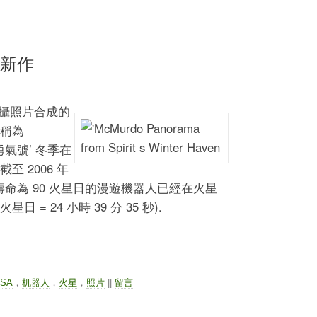
片新作
 拍攝照片合成的
被稱為
‘勇氣號’ 冬季在
 截至 2006 年
設計壽命為 90 火星日的漫遊機器人已經在火星
星日 = 24 小時 39 分 35 秒).
SA
，
机器人
，
火星
，
照片
||
留言