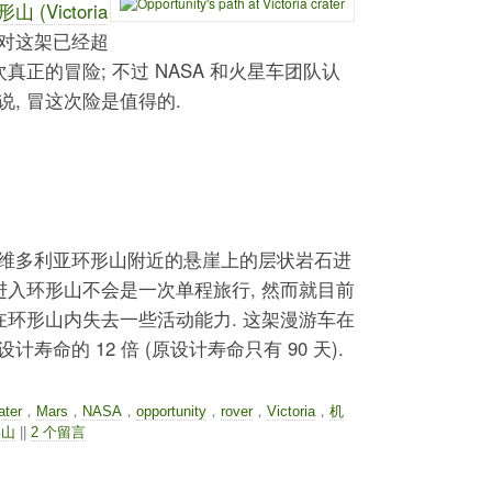
Victoria
程对这架已经超
真正的冒险; 不过 NASA 和火星车团队认
, 冒这次险是值得的.
维多利亚环形山附近的悬崖上的层状岩石进
进入环形山不会是一次单程旅行, 然而就目前
在环形山内失去一些活动能力. 这架漫游车在
命的 12 倍 (原设计寿命只有 90 天).
ater
，
Mars
，
NASA
，
opportunity
，
rover
，
Victoria
，
机
形山
||
2 个留言