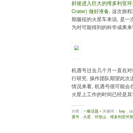
斜坡进入巨大的维多利亚环形山 (
Crater) 做好准备
, 这次旅
期服役的火星车来说, 是一次
为对可能得到的科学成果来说
机遇号过去几个月一直在对
行研究. 操作团队期望此次
情况来看, 机遇号很可能会
火星上工作的时间已经是其设计寿
分类：
一般话题
• 关键词：
bay
，
cr
遇号
，
火星
，
环形山
，
维多利亚环