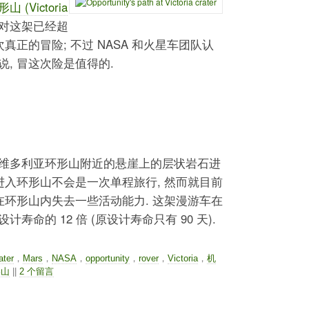
Victoria
程对这架已经超
真正的冒险; 不过 NASA 和火星车团队认
, 冒这次险是值得的.
维多利亚环形山附近的悬崖上的层状岩石进
进入环形山不会是一次单程旅行, 然而就目前
在环形山内失去一些活动能力. 这架漫游车在
命的 12 倍 (原设计寿命只有 90 天).
ater
，
Mars
，
NASA
，
opportunity
，
rover
，
Victoria
，
机
形山
||
2 个留言