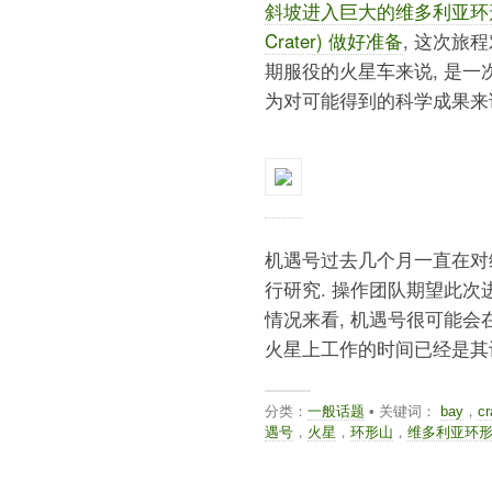
斜坡进入巨大的维多利亚环形山 (
Crater) 做好准备
, 这次旅
期服役的火星车来说, 是一次
为对可能得到的科学成果来说
机遇号过去几个月一直在对
行研究. 操作团队期望此次
情况来看, 机遇号很可能会
火星上工作的时间已经是其设计寿
分类：
一般话题
• 关键词：
bay
，
cr
遇号
，
火星
，
环形山
，
维多利亚环