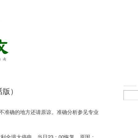
络
话版）
不准确的地方还请原谅。准确分析参见专业
，意大利全境大停电，当日23：00恢复。原因：