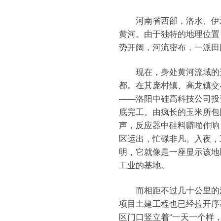
河南省西部，洛水、伊水
黄河。由于独特的地理位置
势开阔，河流密布，一派田
现在，身处黄河流域的这
都。在其庞村镇、高龙镇交
——洛阳中硅高科技公司投资
底完工。由疯长的玉米所包
声，反应器中硅料噼啪作响
区运出，忙碌非凡。入夜，
明，它就像是一座显示该地
工业的基地。
而相距不过几十公里的洛阳
项目土建工程也已经拉开序
区门口竖立着“一天一个样