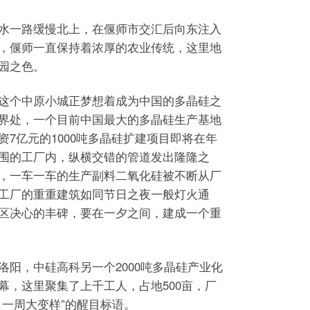
一路缓慢北上，在偃师市交汇后向东注入
，偃师一直保持着浓厚的农业传统，这里地
园之色。
个中原小城正梦想着成为中国的多晶硅之
界处，一个目前中国最大的多晶硅生产基地
7亿元的1000吨多晶硅扩建项目即将在年
围的工厂内，纵横交错的管道发出隆隆之
，一车一车的生产副料二氧化硅被不断从厂
工厂的重重建筑如同节日之夜一般灯火通
区决心的丰碑，要在一夕之间，建成一个重
，中硅高科另一个2000吨多晶硅产业化
幕，这里聚集了上千工人，占地500亩，厂
，一周大变样”的醒目标语。