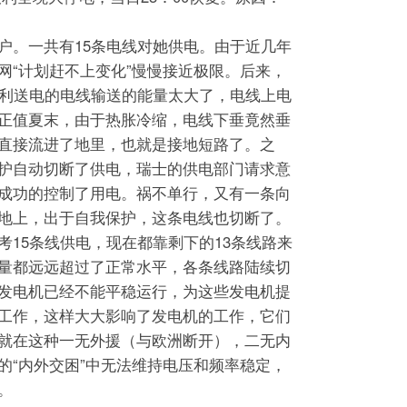
户。一共有15条电线对她供电。由于近几年
网“计划赶不上变化”慢慢接近极限。后来，
大利送电的电线输送的能量太大了，电线上电
正值夏末，由于热胀冷缩，电线下垂竟然垂
直接流进了地里，也就是接地短路了。之
护自动切断了供电，瑞士的供电部门请求意
成功的控制了用电。祸不单行，又有一条向
地上，出于自我保护，这条电线也切断了。
考15条线供电，现在都靠剩下的13条线路来
量都远远超过了正常水平，各条线路陆续切
发电机已经不能平稳运行，为这些发电机提
工作，这样大大影响了发电机的工作，它们
就在这种一无外援（与欧洲断开），二无内
的“内外交困”中无法维持电压和频率稳定，
。