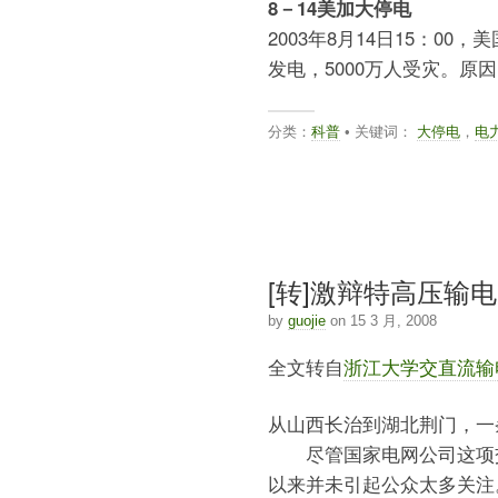
8－14美加大停电
2003年8月14日15：0
发电，5000万人受灾。原
分类：
科普
• 关键词：
大停电
，
电
[转]激辩特高压输
by
guojie
on 15 3 月, 2008
全文转自
浙江大学交直流输
从山西长治到湖北荆门，一
尽管国家电网公司这项交流
以来并未引起公众太多关注