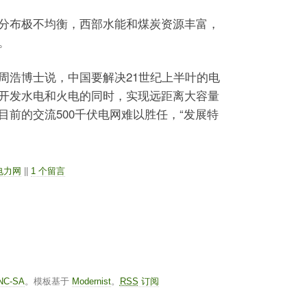
布极不均衡，西部水能和煤炭资源丰富，
。
浩博士说，中国要解决21世纪上半叶的电
开发水电和火电的同时，实现远距离大容量
前的交流500千伏电网难以胜任，“发展特
电力网
||
1 个留言
-NC-SA
。模板基于
Modernist
。
RSS
订阅