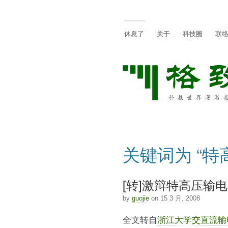
休息了
关于
科技圈
联
关键词为 “特
[转]激辩特高压输
by
guojie
on 15 3 月, 2008
全文转自
浙江大学交直流输