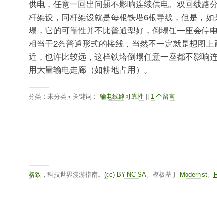
供电，任意一回出问题不影响连续供电。双回线路
杆架设，同杆架设就是每根铁塔6根导线，但是，如
塌，它的可靠性并不比普通型好，倒塌任一座会停
相当于2条普通形式的接线，当然不一定就是想图上
近，也许比较远，这样铁塔倒塌任意一座都不影响
用大量输电走廊（如耕地占用）。
分类：未分类 • 关键词：
输电线路可靠性
||
1 个留言
格致
，科技世界漫游指南。
(cc) BY-NC-SA
。模板基于
Modernist
。