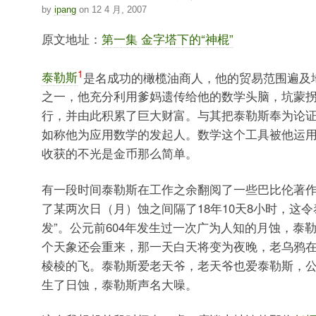
by
ipang
on 12 4 月, 2007
原文地址：
第一集 金字塔下的“神棍”
1
泰勒斯
是名成功的橄榄油商人，他的贸易范围遍及
之一，他充分利用爹妈遗传给他的数学头脑，坑蒙拐
行，并由此积累了巨大财富。与其把泰勒斯奉为论
如称他为应用数学的发起人。数学这个工具被他运
收获的不光是金币那么简单。
有一段时间泰勒斯在工作之余翻阅了一些巴比伦著
了某两次日（月）蚀之间隔了18年10天8小时，这令
发”。公元前604年发生过一次广为人知的月蚀，泰勒
个天象还会重来，那一天白天将变为夜晚，老乌鸦
棱棱的飞。泰勒斯爱老天爷，老天爷也爱泰勒斯，公
生了日蚀，泰勒斯声名大噪。