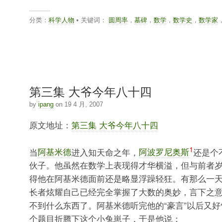
分类：
科学人物
• 关键词：
圆周率
，
墓碑
，
数学
，
数学史
，
数学家
第三集 大爷今年八十四
by
ipang
on 19 4 月, 2007
原文地址：
第三集 大爷今年八十四
1
当
阿基米德
进入知天命之年，
阿波罗尼奥斯
还是个
伙子。他虽然在数学上表现得才华横溢，但与前者岁
得他在阿基米德面前还是略显浮躁轻狂。有那么一
长者炫耀自己已经完全掌握了大数的奥妙，言下之
不到什么东西了。阿基米德听完他的“豪言”以后又
个题目折腾下这个小兔崽子，于是他说：