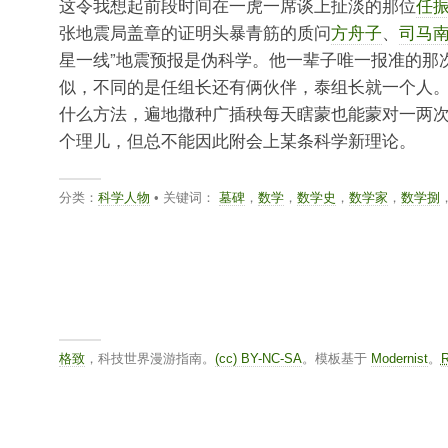
这令我想起前段时间在一虎一席谈上扯淡的那位
任
张地震局盖章的证明头暴青筋的质问
方舟子
、
司马
星一线”地震预报是伪科学。他一辈子唯一报准的那
似，不同的是任组长还有俩伙伴，泰组长就一个人
什么方法，遍地撒种广插秧每天瞎蒙也能蒙对一两
个理儿，但总不能因此附会上某条科学新理论。
分类：
科学人物
• 关键词：
墓碑
，
数学
，
数学史
，
数学家
，
数学捌
格致
，科技世界漫游指南。
(cc) BY-NC-SA
。模板基于
Modernist
。