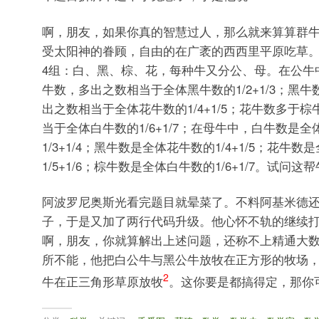
啊，朋友，如果你真的智慧过人，那么就来算算群
受太阳神的眷顾，自由的在广袤的西西里平原吃草
4组：白、黑、棕、花，每种牛又分公、母。在公牛
牛数，多出之数相当于全体黑牛数的1/2+1/3；黑
出之数相当于全体花牛数的1/4+1/5；花牛数多于
当于全体白牛数的1/6+1/7；在母牛中，白牛数是全
1/3+1/4；黑牛数是全体花牛数的1/4+1/5；花牛
1/5+1/6；棕牛数是全体白牛数的1/6+1/7。试问
阿波罗尼奥斯光看完题目就晕菜了。不料阿基米德
子，于是又加了两行代码升级。他心怀不轨的继续
啊，朋友，你就算解出上述问题，还称不上精通大
所不能，他把白公牛与黑公牛放牧在正方形的牧场
2
牛在正三角形草原放牧
。这你要是都搞得定，那你