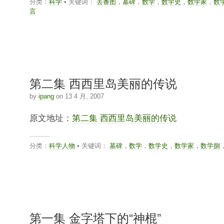
分类：
科学
• 关键词：
丢番图
，
墓碑
，
数学
，
数学史
，
数学家
，
数
言
第二集 西西里岛美丽的传说
by
ipang
on 13 4 月, 2007
原文地址：
第二集 西西里岛美丽的传说
分类：
科学人物
• 关键词：
墓碑
，
数学
，
数学史
，
数学家
，
数学捌
第一集 金字塔下的“神棍”