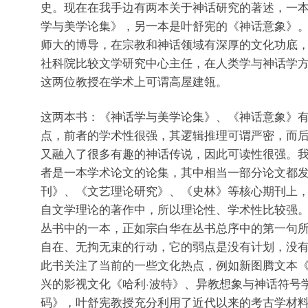
史。现在在我手边有两本关于神话研究的著述，一
学与美学论集》，另一本是叶舒宪的《神话意象》
师大的博导，在宗教和神话领域有深厚的文化功底
社科院比较文学研究中心主任，在人类学与神话学
这两位教授在学术上可谓高屋建瓴。
这两本书：《神话学与美学论集》、《神话意象》
点，前者的学术性很强，其逻辑推理可谓严密，而
又融入了很多有趣的神话传说，因此可读性很强。
者是一本学术论文的论集，其中相当一部分论文都
刊》、《文艺理论研究》、《史林》等核心期刊上
自文学理论的著作中，所以理论性、学术性比较强
丛书中的一本，正如宗白华在丛书总序中的第一句所
自在、无拘无束的行动，它的弱点是没有计划，没有
此书关注了当前的一些文化热点，例如新图腾文本
兴的影视文化《哈利·波特》、异教想象与神话符号学
码》，叶舒宪教授充分利用了近代以来的考古学材