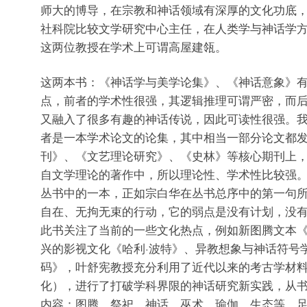
师大的博导，在宗教和神话领域有深厚的文化功底
社科院比较文学研究中心主任，在人类学与神话学
这两位教授在学术上可谓高屋建瓴。
这两本书：《神话学与美学论集》、《神话意象》
点，前者的学术性很强，其逻辑推理可谓严密，而
又融入了很多有趣的神话传说，因此可读性很强。
者是一本学术论文的论集，其中相当一部分论文都
刊》、《文艺理论研究》、《史林》等核心期刊上
自文学理论的著作中，所以理论性、学术性比较强
丛书中的一本，正如宗白华在丛书总序中的第一句所
自在、无拘无束的行动，它的弱点是没有计划，没有
此书关注了当前的一些文化热点，例如新图腾文本
兴的影视文化《哈利·波特》、异教想象与神话符号学
码》，叶舒宪教授充分利用了近代以来的考古学材
化），进行了打破学科界限的神话研究新实践，从
内容：图腾、祭祀、神话、巫术、瑜伽、生态等，