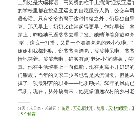
上到处是大幅标语，高架桥的栏干上插满“迎接亚运
的学校里都在挑选亚运会的自愿服务人员，公交车
语会话。只有爷爷游离于这种情绪之外，仍是独自
算。那天早上，奶奶比往常起得更早，作好早饭，
穿上，昨晚她已逼爷爷去理了发。她端详着穿戴整
“哟，这么一打扮，又是一个漂漂亮亮的老小伙啦。”
姐姐和我都起哄，说爷爷真漂亮，爷爷帅呆啦。爷
情地笑着。爷爷老啦，确实有点“老还小”的迹象，
真。他在生活琐事上一向低能，现在更离不开奶奶
门望族，当年的文家二少爷也曾是风流倜傥。但他
择了一项最艰苦的职业——地质勘探。50年的风雨
气质，现在，从外貌看来，他更像偏远农村的乡村
分类：未分类 • 关键词：
临界
，
可公度计算
，
地震
，
天体物理学
，
||
8 个留言