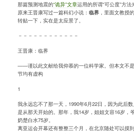
那篇预测地震的
“诡异”文章
运用的所谓“可公度”方法
原来王晋康写过一篇科幻小说：
临界
，里面文教授
转贴一下，实在是太应景了。
－－－－－－－－－－－－
王晋康：临界
——谨以此文献给我仰慕的一位科学家。但本文不
节均有虚构
1
我永远忘不了那一天，1990年6月22日，因为此后
是从那天开始的。那年，我14岁，姐姐文容16岁，
奶楚白水75岁。
离亚运会开幕还有整整三个月，在北京随处可以摸