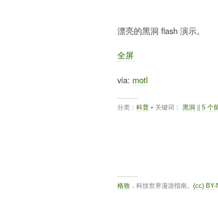
漂亮的黑洞 flash 演示。
全屏
via:
motl
分类：
科普
• 关键词：
黑洞
||
5 个
格致
，科技世界漫游指南。
(cc) BY