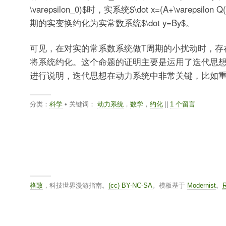
\varepsilon_0)$
时，实系统
$\dot x=(A+\varepsilon Q(
期的实变换约化为实常数系统
$\dot y=By$
。
可见，在对实的常系数系统做T周期的小扰动时，存
将系统约化。这个命题的证明主要是运用了迭代思
进行说明，迭代思想在动力系统中非常关键，比如重
分类：
科学
• 关键词：
动力系统
，
数学
，
约化
||
1 个留言
格致
，科技世界漫游指南。
(cc) BY-NC-SA
。模板基于
Modernist
。