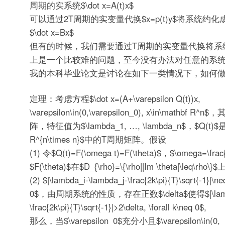
周期的实系统
$\dot x=A(t)x$
可以通过2T周期的实变量代换
$x=p(t)y$
将系统约化
$\dot x=Bx$
但有的时候，我们需要通过T周期的实变量代换将系
上是一个比较难的问题，至今没有办法对任意的系
我的本科毕业论文是讨论在如下一类情况下，如何
定理：考虑方程
$\dot x=(A+\varepsilon Q(t))x,
\varepsilon\in(0,\varepsilon_0), x\in\mathbf R^n$
，其
阵，特征值为
$\lambda_1, …, \lambda_n$
，
$Q(t)$
R^{n\times n}$
中的T周期矩阵。假设
(1) 令
$Q(t)=F(\omega t)=F(\theta)$
，
$\omega=\frac{
$F(\theta)$
在
$D_{\rho}=\{\rho||Im \theta|\leq\rho\}$
上
(2)
$|\lambda_i-\lambda_j-\frac{2k\pi}{T}\sqrt{-1}|\neq
0$
，由周期系统的性质，存在正数
$\delta$
使得
$|\la
\frac{2k\pi}{T}\sqrt{-1}|>2\delta, \forall k\neq 0$
,
那么，当
$\varepsilon_0$
充分小且
$\varepsilon\in(0,