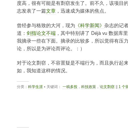
度高，很有可能是有剽窃发生了。前不久，该项目
志发表了一篇
文章
，迅速成为媒体的焦点。
曾经参与格致的大河，现为
《科学新闻》
杂志的记
道：
剑指论文不端
，其中特别讲了 Déjà vu 数据
我摘录一些在下面。摘录的比较多，所以觉得有压
论，所以是为评论而评论。：）
对于论文剽窃，不容置疑是不端行为，而且执行起
如，我知道这样的情况。
分类：
科学生涯
• 关键词：
一稿多投
，
科技政策
，
论文剽窃
||
1 个