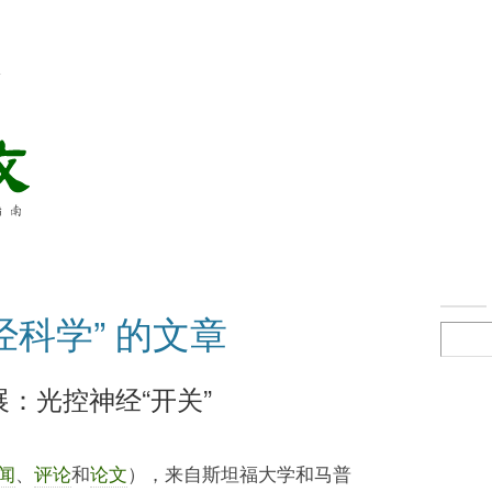
络
经科学” 的文章
：光控神经“开关”
闻
、
评论
和
论文
），来自斯坦福大学和马普