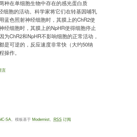
两种在单细胞生物中存在的感光蛋白质
关”神经细胞的活动。科学家将它们在转基因哺乳
用蓝色照射神经细胞时，其膜上的ChR2使
神经细胞时，其膜上的NpHR使得细胞停止
为ChR2和NpHR不影响细胞的正常活动，
都是可逆的，反应速度非常快（大约50纳
程操作。
留言
-NC-SA
。模板基于
Modernist
。
RSS
订阅