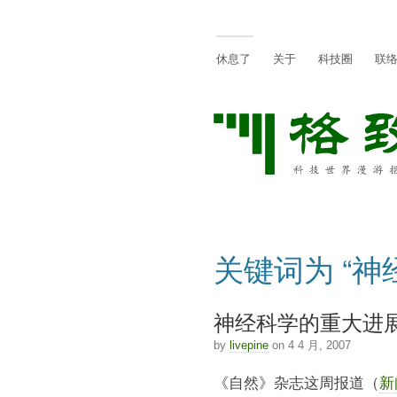
休息了
关于
科技圈
联
关键词为 “神
神经科学的重大进展
by
livepine
on 4 4 月, 2007
《自然》杂志这周报道（
新