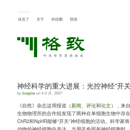
休息了
关于
科技圈
联络
神经科学的重大进展：光控神经“开关
by
livepine
on 4 4 月, 2007
《自然》杂志这周报道（
新闻
、
评论
和
论文
），来
生物物理所的合作组发现了两种在单细胞生物中存
ChR2和NpHR能够“开关”神经细胞的活动。科学家
动物的神经细胞中表达，当用蓝色照射神经细胞时，其