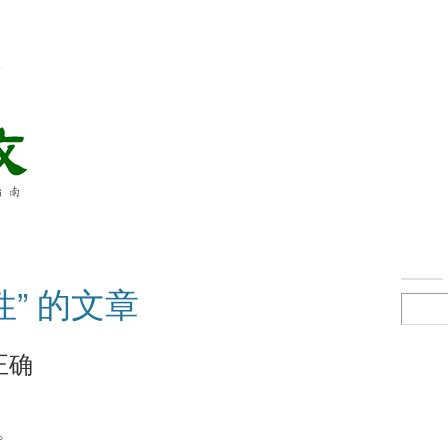
络
性” 的文章
正确
。