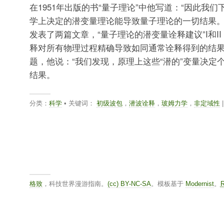
在1951年出版的书“量子理论”中他写道：“因此我
学上决定的潜变量理论能导致量子理论的一切结果。”
发表了两篇文章，“量子理论的潜变量诠释建议”I和I
释对所有物理过程精确导致如同通常诠释得到的结果
题，他说：“我们发现，原理上这些“潜的”变量决定
结果。
分类：
科学
• 关键词：
初级波包
，
潜波诠释
，
玻姆力学
，
非定域性
|
格致
，科技世界漫游指南。
(cc) BY-NC-SA
。模板基于
Modernist
。