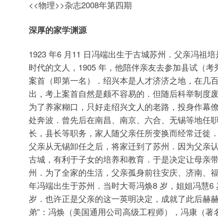
<<物理>>杂志2008年第四期
深厚的家学渊源
1923 年6 月11 日冯端出生于古城苏州．父亲冯
时代的文人，1905 年，他陪伴亲友去参加县试（
案首（即第一名）．绍兴本是人才济济之地，在几
出，考上案首自然是颇不容易的．但随后科举制度
为了养家糊口，只好走绍兴文人的老路，投身作幕
处奔波．曾先后在南昌、南京、六合、无锡等地任
长，县长等职务，家人随父亲任所变换而经常迁徙
父亲从无锡卸任之后，将家迁到了苏州．因为父亲
古城，有利于子女的培养和教育．于是决定让母亲
州．为了全家的生活，父亲孤身前往安庆、济南、福州
年冯端出生于苏州．当时大哥冯焕8 岁，姐姐冯慧6 
岁．也许正是父亲的这一英明决定，成就了此后赫赫
弟”：冯焕（美国通用公司高级工程师），冯康（著