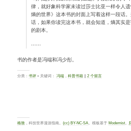
律，就好象科学家未读过莎士比亚一样令人遗
熵的世界》这本书的封面上写着这样一段话。
话，如果你读完这本书，就会知道，熵其实是
的剧本。
⋯⋯
书的作者是冯端和冯少彤。
分类：
书评
• 关键词：
冯端
，
科普书籍
||
2 个留言
格致
，科技世界漫游指南。
(cc) BY-NC-SA
。模板基于
Modernist
。