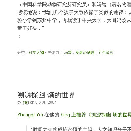
（中国科学院动物研究所研究员）和冯端（著名物
感慨地说：“我们几个孩子大致依循了类似的途径：
验小学到苏州中学，再就读于中央大学．大哥冯焕
带了好头．”
：
分类：
科学人物
• 关键词：
冯端
，
凝聚态物理
||
7 个留言
溯源探幽 熵的世界
by
Yan
on 6 8 月, 2007
Zhangqi Yin
在他的
blog 上推荐《溯源探幽 熵的世
“时间之矢构成熵永恒的主题。人文知识分子