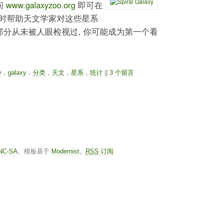
问
www.galaxyzoo.org
即可在
时帮助天文学家对这些星系
部分从未被人眼检视过, 你可能成为第一个看
y
，
galaxy
，
分类
，
天文
，
星系
，
统计
||
3 个留言
-NC-SA
。模板基于
Modernist
。
RSS
订阅