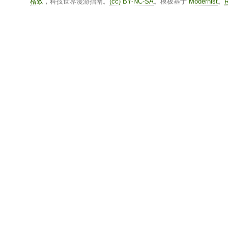
格致
，科技世界漫游指南。
(cc) BY-NC-SA
。模板基于
Modernist
。