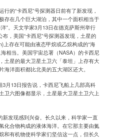
运行的“卡西尼”号探测器日前有了新发现，
极存在几个巨大湖泊，其中一个面积相当于
洋”。天文学家3月13日在德克萨斯州举行
公布，美国“卡西尼”号探测器发现，土星的
itan)上存在可能由液态甲烷或乙烷构成的“海
里海相当。美国宇宙总署（NASA）的卡西尼
，土星的最大卫星土卫六「泰坦」上存有大
片海洋面积都比北美的五大湖区还大。
组3月13日报告说，卡西尼飞船上几部高科
土卫六图像都显示，土星最大卫星土卫六上
船的新发现感到兴奋。长久以来，科学家一直
氢化合物构成的液体海洋。在它那主要由氮
烷和有机物使科学家们坚信这一点，但长久