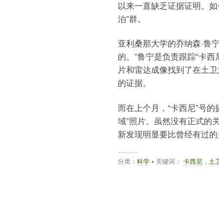
以来一直缺乏证据证明。如
泊”群。
亚利桑那大学的乔纳森·鲁
的。”鲁宁是负责跟踪“卡
片和雷达成像找到了在土卫
的证据。
而在上个月，“卡西尼”号
域”照片。虽然没有正式的
新发现明显要比曾经有过的
分类：
科学
• 关键词：
卡西尼
，
土