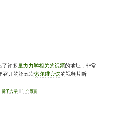
出了许多
量力力学相关的视频
的地址，非常
 年召开的第五次
索尔维会议
的视频片断。
，
量子力学
||
1 个留言