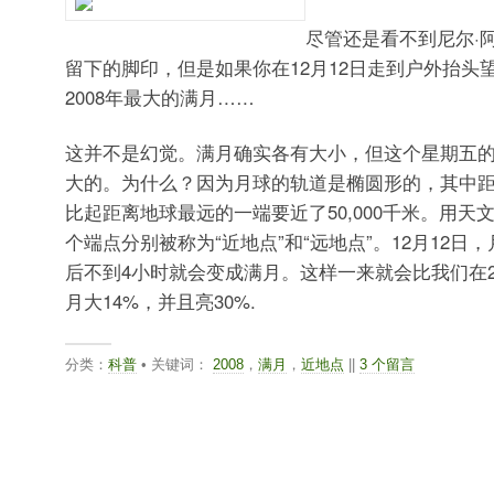
尽管还是看不到尼尔·
留下的脚印，但是如果你在12月12日走到户外抬头
2008年最大的满月……
这并不是幻觉。满月确实各有大小，但这个星期五
大的。为什么？因为月球的轨道是椭圆形的，其中
比起距离地球最远的一端要近了50,000千米。用天
个端点分别被称为“近地点”和“远地点”。12月12日
后不到4小时就会变成满月。这样一来就会比我们在2
月大14%，并且亮30%.
分类：
科普
• 关键词：
2008
，
满月
，
近地点
||
3 个留言