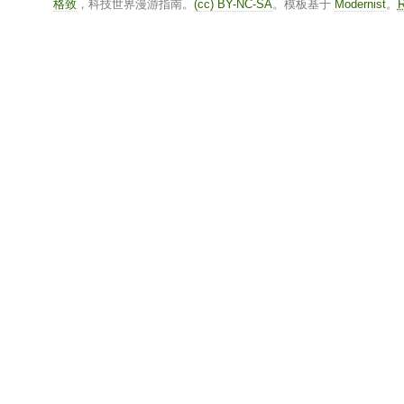
格致
，科技世界漫游指南。
(cc) BY-NC-SA
。模板基于
Modernist
。