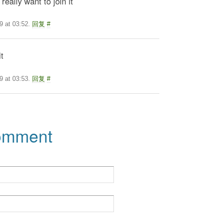
y want to join it
 at 03:52.
回复
#
t
9 at 03:53.
回复
#
comment