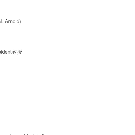
 Arnold)
ident教授