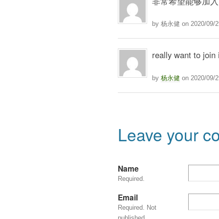
非常希望能够加入 reall
by 杨永健 on 2020/09/29
really want to join i
by
杨永健
on 2020/09/2
Leave your 
Name
Required.
Email
Required. Not
published.