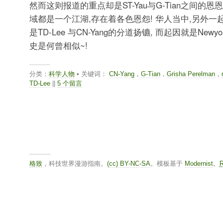
然而这则报道的重点却是ST-Yau与G-Tian之间的恩
域都是一个江湖,存在着各色恩怨! 华人当中,另外
是TD-Lee 与CN-Yang的分道扬镳, 而起因就是Newyo
史是何曾相似~!
分类：
科学人物
• 关键词：
CN-Yang
，
G-Tian
，
Grisha Perelman
，
TD-Lee
||
5 个留言
格致
，科技世界漫游指南。
(cc) BY-NC-SA
。模板基于
Modernist
。