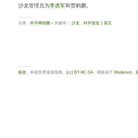
沙龙管理员为
李虎军
和贾鹤鹏。
分类：
科学网络圈
• 关键词：
沙龙
，
科学报道
||
留言
格致
，科技世界漫游指南。
(cc) BY-NC-SA
。模板基于
Modernist
。