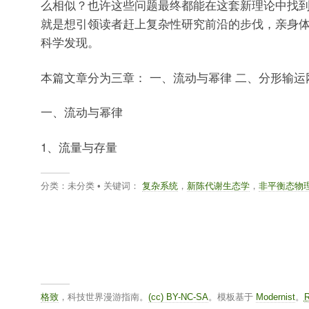
么相似？也许这些问题最终都能在这套新理论中找
就是想引领读者赶上复杂性研究前沿的步伐，亲身
科学发现。
本篇文章分为三章： 一、流动与幂律 二、分形输运
一、流动与幂律
1、流量与存量
分类：未分类 • 关键词：
复杂系统
，
新陈代谢生态学
，
非平衡态物
格致
，科技世界漫游指南。
(cc) BY-NC-SA
。模板基于
Modernist
。