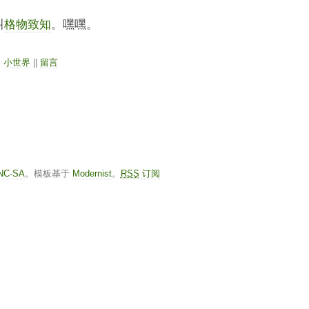
叫
格物致知
。嘿嘿。
，
小世界
||
留言
-NC-SA
。模板基于
Modernist
。
RSS
订阅