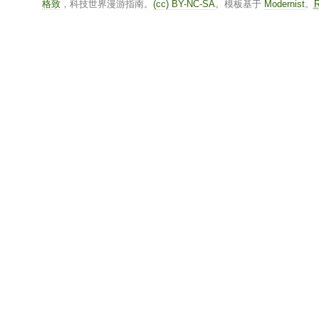
格致
，科技世界漫游指南。
(cc) BY-NC-SA
。模板基于
Modernist
。