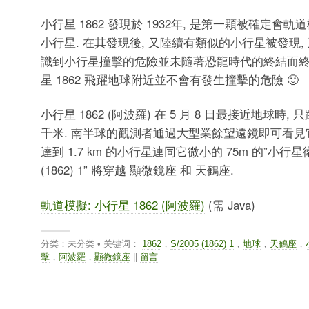
小行星 1862 發現於 1932年, 是第一顆被確定會
小行星. 在其發現後, 又陸續有類似的小行星被發現,
識到小行星撞擊的危險並未隨著恐龍時代的終結而終結
星 1862 飛躍地球附近並不會有發生撞擊的危險 🙂
小行星 1862 (阿波羅) 在 5 月 8 日最接近地球時, 只
千米. 南半球的觀測者通過大型業餘望遠鏡即可看見它,
達到 1.7 km 的小行星連同它微小的 75m 的”小行星衛星”
(1862) 1” 將穿越 顯微鏡座 和 天鶴座.
軌道模擬: 小行星 1862 (阿波羅)
(需 Java)
分类：未分类 • 关键词：
1862
，
S/2005 (1862) 1
，
地球
，
天鶴座
，
擊
，
阿波羅
，
顯微鏡座
||
留言