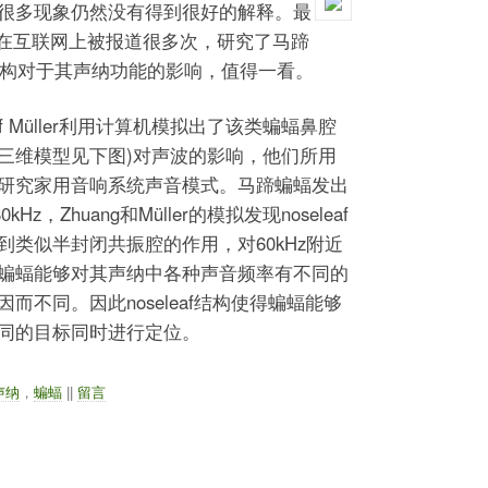
很多现象仍然没有得到很好的解释。最
L在互联网上被报道很多次，研究了马蹄
t)面部结构对于其声纳功能的影响，值得一看。
Rolf Müller利用计算机模拟出了该类蝙蝠鼻腔
af，三维模型见下图)对声波的影响，他们所用
研究家用音响系统声音模式。马蹄蝙蝠发出
z，Zhuang和Müller的模拟发现noseleaf
类似半封闭共振腔的作用，对60kHz附近
蝙蝠能够对其声纳中各种声音频率有不同的
而不同。因此noseleaf结构使得蝙蝠能够
同的目标同时进行定位。
声纳
，
蝙蝠
||
留言