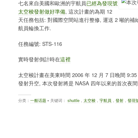
七名來自美國和歐洲的宇航員
已經為發現號
太空梭發射做好準備
, 這次計畫的為期 12
天任務包括: 對國際空間站進行整修, 運送 2 噸的
航員輪換工作.
任務編號: STS-116
實時發射倒計時在
這裡
太空梭計畫在美東時間 2006 年 12 月 7 日晚間 9:
發射升空, 本次發射將是 NASA 四年以來的首次夜間
分类：
一般话题
• 关键词：
shuttle
，
太空梭
，
宇航員
，
發射
，
發現