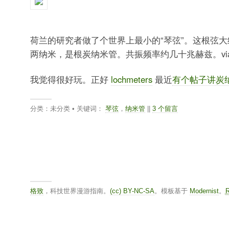
荷兰的研究者做了个世界上最小的“琴弦”。这根弦
两纳米，是根炭纳米管。共振频率约几十兆赫兹。via
我觉得很好玩。正好
lochmeters
最近
有个帖子讲炭
分类：未分类 • 关键词：
琴弦
，
纳米管
||
3 个留言
格致
，科技世界漫游指南。
(cc) BY-NC-SA
。模板基于
Modernist
。