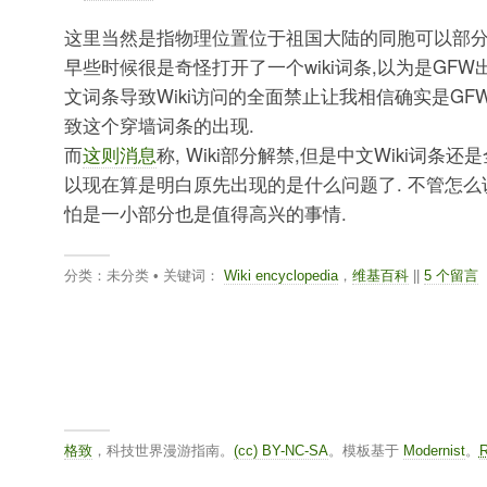
这里当然是指物理位置位于祖国大陆的同胞可以部
早些时候很是奇怪打开了一个wiki词条,以为是GFW
文词条导致Wiki访问的全面禁止让我相信确实是G
致这个穿墙词条的出现.
而
这则消息
称, Wiki部分解禁,但是中文Wiki词条还
以现在算是明白原先出现的是什么问题了. 不管怎么说, 
怕是一小部分也是值得高兴的事情.
分类：未分类 • 关键词：
Wiki encyclopedia
，
维基百科
||
5 个留言
格致
，科技世界漫游指南。
(cc) BY-NC-SA
。模板基于
Modernist
。