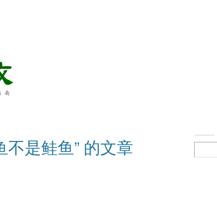
络
鱼不是鲑鱼” 的文章