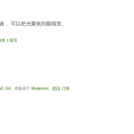
镜， 可以把光聚焦到眼睛里。
鲑鱼
||
留言
-NC-SA
。模板基于
Modernist
。
RSS
订阅