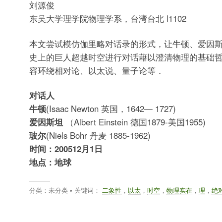
刘源俊
东吴大学理学院物理学系，台湾台北 l1102
本文尝试模仿伽里略对话录的形式，让牛顿、爱因
史上的巨人超越时空进行对话藉以澄清物理的基础
容环绕相对论、以太说、量子论等．
对话人
牛顿
(Isaac Newton 英国，1642— 1727)
爱因斯坦
（Albert Einstein 德国1879-美国1955)
玻尔
(Niels Bohr 丹麦 1885-1962)
时间：200512月1日
地点：地球
分类：未分类 • 关键词：
二象性
，
以太
，
时空
，
物理实在
，
理
，
绝