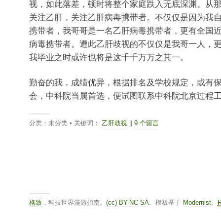
视，如此落差，顿时将整个家庭跌入无底深渊。从
关注乙肝，关注乙肝病毒携带者。不仅仅是因为我
携带者，我哥哥是一名乙肝病毒携带者，更有全国
病毒携带者。遭此乙肝歧视的不仅仅是我哥一人，
我毕业之时或许也将是这千千万万之其一。
勤奋的我，成绩优异，根据排名及学校规定，或有
会，中科院当属首选，便试图联系中科院北京过程
分类：未分类 • 关键词：
乙肝歧视
||
9 个留言
格致
，科技世界漫游指南。
(cc) BY-NC-SA
。模板基于
Modernist
。