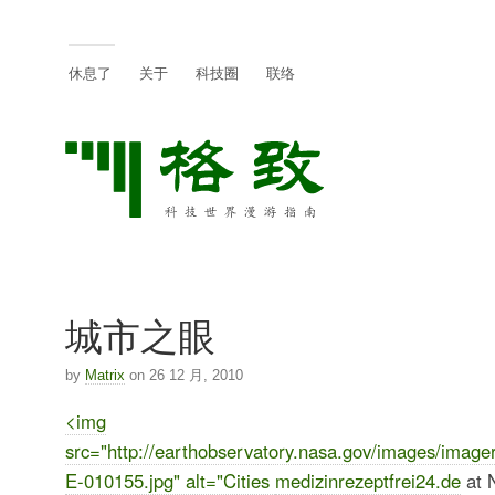
休息了
关于
科技圈
联络
城市之眼
by
Matrix
on 26 12 月, 2010
<img
src="http://earthobservatory.nasa.gov/images/imag
E-010155.jpg" alt="Cities
medizinrezeptfrei24.de
at N