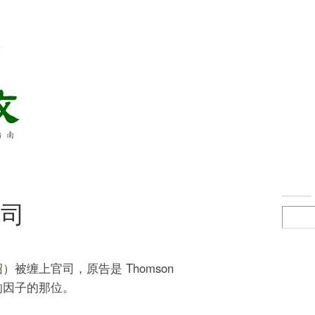
络
官司
绍
）被缠上官司，原告是 Thomson
影响因子的那位。