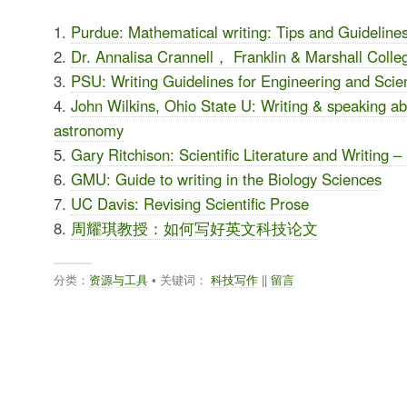
1.
Purdue: Mathematical writing: Tips and Guideline
2.
Dr. Annalisa Crannell， Franklin & Marshall Colle
3.
PSU: Writing Guidelines for Engineering and Scie
4.
John Wilkins, Ohio State U: Writing & speaking ab
astronomy
5.
Gary Ritchison: Scientific Literature and Writing –
6.
GMU: Guide to writing in the Biology Sciences
7.
UC Davis: Revising Scientific Prose
8.
周耀琪教授：如何写好英文科技论文
分类：
资源与工具
• 关键词：
科技写作
||
留言