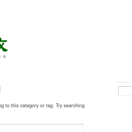
络
d
g to this category or tag. Try searching