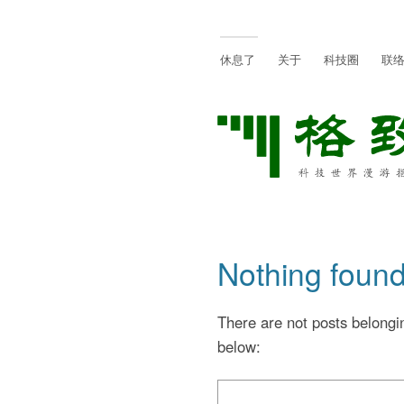
休息了
关于
科技圈
联
Nothing foun
There are not posts belongin
below: